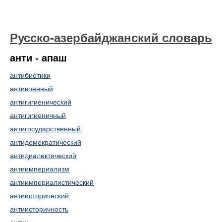
Русско-азербайджанский словарь
анти - апаш
антибиотики
антивоенный
антигигиенический
антигигиеничный
антигосударственный
антидемократический
антидиалектический
антиимпериализм
антиимпериалистический
антиисторический
антиисторичность