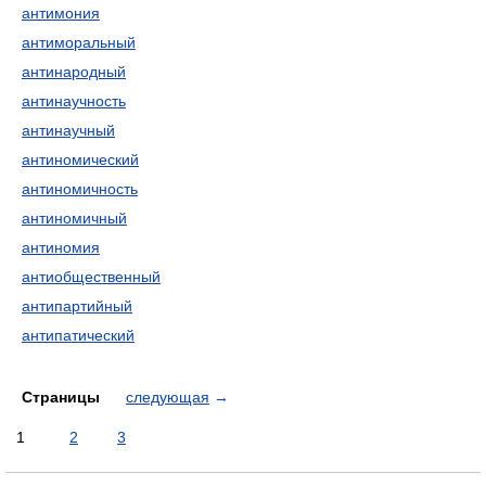
антимония
антиморальный
антинародный
антинаучность
антинаучный
антиномический
антиномичность
антиномичный
антиномия
антиобщественный
антипартийный
антипатический
Страницы
следующая
→
1
2
3