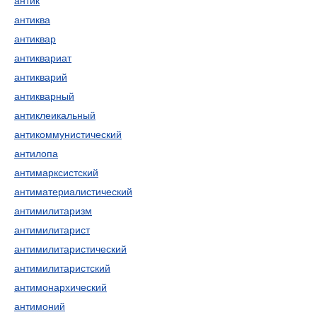
антик
антиква
антиквар
антиквариат
антикварий
антикварный
антиклеикальный
антикоммунистический
антилопа
антимарксистский
антиматериалистический
антимилитаризм
антимилитарист
антимилитаристический
антимилитаристский
антимонархический
антимоний